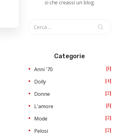
si che creassi un blog.
Categorie
1
Anni '70
4
Dolly
2
Donne
1
L'amore
2
Mode
2
Pelosi