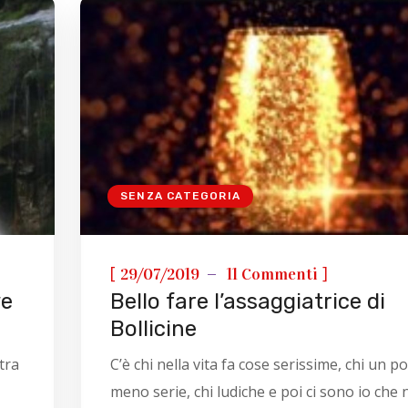
SENZA CATEGORIA
[
]
29/07/2019
11 Commenti
ve
Bello fare l’assaggiatrice di
Bollicine
tra
C’è chi nella vita fa cose serissime, chi un po
meno serie, chi ludiche e poi ci sono io che 