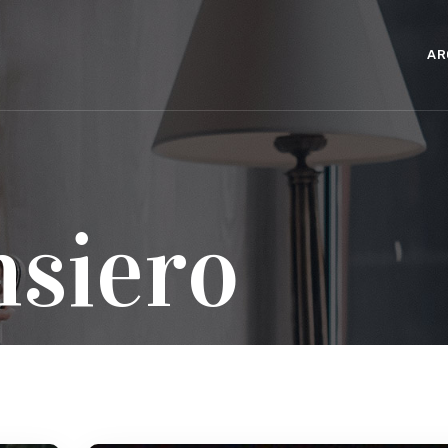
AR
nsiero