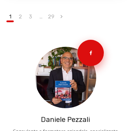
1
2
3
…
29
Daniele Pezzali