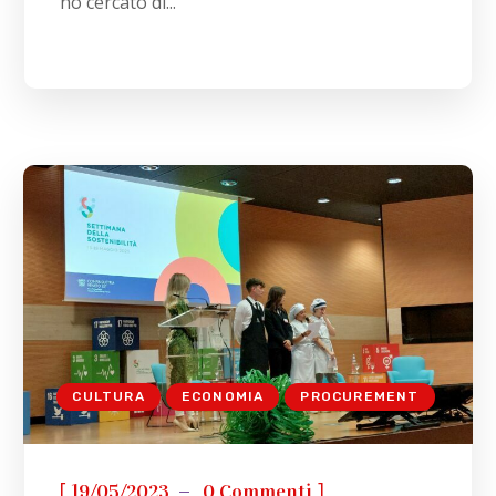
ho cercato di...
CULTURA
ECONOMIA
PROCUREMENT
[
]
19/05/2023
0 Commenti