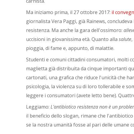
carnista.
Ma iniziamo prima, il 27 ottobre 2017:
il conveg
giornalista Vera Paggi, già Rainews, concludev
resistenza. Ma anche la gara dell'ossimoro:
allev
uccisioni in giovanissima età. Quanto alla
salute
,
pioggia, di fame e, appunto, di malattie.
Studenti e comuni cittadini consumatori, molti co
maglietta già distribuita da cinque importanti qu
cartonati, una grafica che riduce l'unicità che h
psicologia, la violenza su di loro tollerabile e 
leggere i consumatori (avete letto bene). Quattr
Leggiamo:
L'antibiotico resistenza non è un proble
il beneficio dello slogan, rimane che l'antibiotic
se la nostra umanità fosse al pari delle umane 