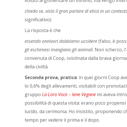
voluto argomentare un minimo, ma vengo interro
chiedo se, visto il gran parlare di etica in un contes
significativo).
La risposta è che
essendo onnivori dobbiamo uccidere
(falso, è poss
gli eschimesi mangiano gli animali
. Non scherzo, l
convenuta di Coop, sviolinata dalla brava giornali
della civiltà.
Seconda prova, pratica
: in quei giorni Coop a
lo 0,6% degli allevamenti, visitabili con prenotazio
gruppo
La Loro Voce – Iene Vegane
mi aveva intro
possibilità di questa visita: erano poco propens
lucido, da cerimonia. Ho insistito, proponendo c
tempo per vedere il prima e il dopo.