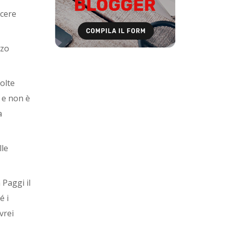
scere
rzo
volte
 e non è
a
lle
 Paggi il
é i
vrei