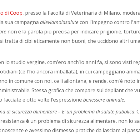
no di Coop
, presso la Facoltà di Veterinaria di Milano, modera
a la sua campagna
alleviamolasalute
con l'impegno contro l'ant
are
non è la parola più precisa per indicare prigionie, tortur
 si tratta di cibi eticamente non buoni, che uccidono altri uma
n lo studio vergine, com'ero anch'io anni fa, si sono visti re
otidiani (ce l'ho ancora imballata), in cui campeggiano anima
anno in comune con noi, ce li allontana, e rende, com'è noto i
somministrabile. Stessa grafica che compare sul depliant che v
o facciate e otto volte l'espressione
benessere animale
.
ma di sicurezza alimentare – E' un problema di salute pubblica
. 
o resistenza
è
un problema di sicurezza alimentare, non lo s
conoscenze e avessimo dismesso pratiche da lasciare al passa