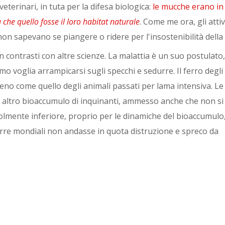
terinari, in tuta per la difesa biologica:
le mucche erano in 
a che quello fosse il loro habitat naturale
. Come me ora, gli attivi
 non sapevano se piangere o ridere per l'insostenibilità della
 contrasti con altre scienze. La malattia è un suo postulato
smo voglia arrampicarsi sugli specchi e sedurre. Il ferro degli
ogeno come quello degli animali passati per lama intensiva. Le
altro bioaccumulo di inquinanti, ammesso anche che non si
volmente inferiore, proprio per le dinamiche del bioaccumulo
erre mondiali non andasse in quota distruzione e spreco da