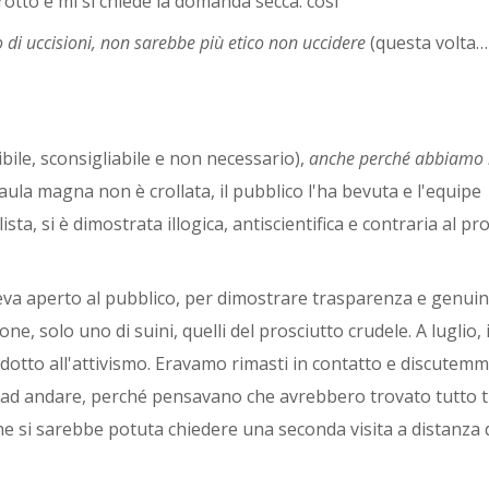
tto e mi si chiede la domanda secca: così
to di uccisioni, non sarebbe più etico non uccidere
(questa volta…
ibile, sconsigliabile e non necessario),
anche perché abbiamo i
'aula magna non è crollata, il pubblico l'ha bevuta e l'equipe
sta, si è dimostrata illogica, antiscientifica e contraria al p
veva aperto al pubblico, per dimostrare trasparenza e genuini
ne, solo uno di suini, quelli del prosciutto crudele. A luglio, i
dotto all'attivismo. Eravamo rimasti in contatto e discutemm
i ad andare, perché pensavano che avrebbero trovato tutto t
he si sarebbe potuta chiedere una seconda visita a distanza 