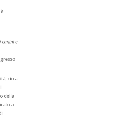
 è
 canini e
rogresso
tà, circa
l
o della
irato a
di