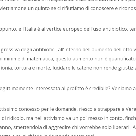
. Mettiamone un quinto se ci rifiutiamo di conoscere e ricono
punto, e l'Italia è al vertice europeo dell'uso antibiotico, te
gressiva degli antibiotici, all'interno dell'aumento dell'otto 
oni minime di matematica, questo aumento non è quantificato
gionia, tortura e morte, lucidare le catene non rende giustizi
gittimamente interessata al profitto è credibile? Veniamo a
ttissimo concesso per le domande, riesco a strappare a Vera
i ridicolo, ma nell'attivismo va un po' messo in conto, finch
anno, smettendola di aggredire chi vorrebbe solo liberarli. A