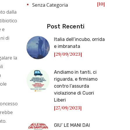
10
Senza Categoria
to dalla
ibiotico
Post Recenti
e e
ni di
Italia dell’incubo, orrida
e imbranata
[29/09/2023]
galare la
li
Andiamo in tanti, ci
n
riguarda, e firmiamo
uole
contro l’assurda
violazione di Cuori
Liberi
Concesso
[27/09/2023]
arebbe
to.
GIU’ LE MANI DAI