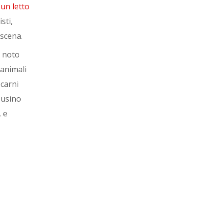
un letto
sti,
 scena.
, noto
 animali
 carni
 usino
, e