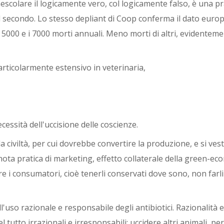
escolare il logicamente vero, col logicamente falso, è una pr
re il secondo. Lo stesso depliant di Coop conferma il dato euro
a i 5000 e i 7000 morti annuali. Meno morti di altri, evidentem
particolarmente estensivo in veterinaria,
essità dell'uccisione delle coscienze.
civiltà, per cui dovrebbe convertire la produzione, e si vest
ota pratica di marketing, effetto collaterale della green-ec
re i consumatori, cioè tenerli conservati dove sono, non farli
all'uso razionale e responsabile degli antibiotici. Razionalità e
 tutto irrazionali e irresponsabili: uccidere altri animali, per