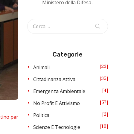
Ministero della Difesa .
Categorie
22
Animali
35
Cittadinanza Attiva
4
Emergenza Ambientale
57
No Profit E Attivismo
2
Politica
stino per
10
Scienze E Tecnologie