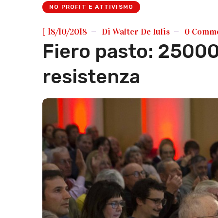
NO PROFIT E ATTIVISMO
[
18/10/2018
Di
Walter De Iulis
0 Comm
Fiero pasto: 25000
resistenza