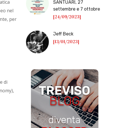
atica
SANTUARI, 27
settembre e 7 ottobre
peo nel
[24/09/2023]
ente, per
Jeff Beck
[13/01/2023]
e di
onomy),