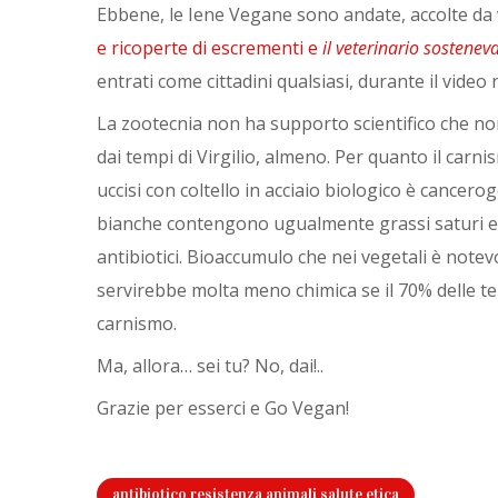
Ebbene, le Iene Vegane sono andate, accolte da ve
e ricoperte di escrementi e
il veterinario sostenev
entrati come cittadini qualsiasi, durante il video
La zootecnia non ha supporto scientifico che non
dai tempi di Virgilio, almeno. Per quanto il carni
uccisi con coltello in acciaio biologico è cancer
bianche contengono ugualmente grassi saturi e 
antibiotici. Bioaccumulo che nei vegetali è note
servirebbe molta meno chimica se il 70% delle t
carnismo.
Ma, allora… sei tu? No, dai!..
Grazie per esserci e Go Vegan!
antibiotico resistenza animali salute etica