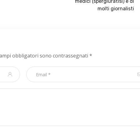
medici (spergiuratisi) e di
molti giornalisti
campi obbligatori sono contrassegnati
*