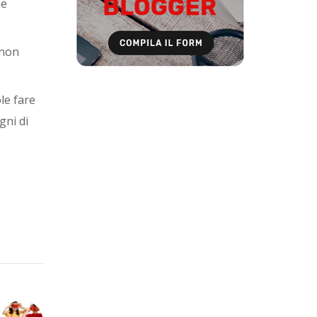
he
 non
ole fare
gni di