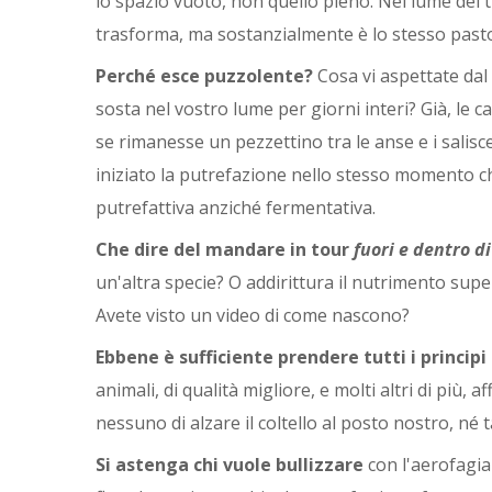
lo spazio vuoto, non quello pieno. Nel lume del
trasforma, ma sostanzialmente è lo stesso pasto 
Perché esce puzzolente?
Cosa vi aspettate dal
sosta nel vostro lume per giorni interi? Già, le
se rimanesse un pezzettino tra le anse e i salis
iniziato la putrefazione nello stesso momento che 
putrefattiva anziché fermentativa.
Che dire del mandare in tour
fuori e dentro d
un'altra specie? O addirittura il nutrimento su
Avete visto un video di come nascono?
Ebbene è sufficiente prendere tutti i principi 
animali, di qualità migliore, e molti altri di più,
nessuno di alzare il coltello al posto nostro, né 
Si astenga chi vuole bullizzare
con l'aerofagia 