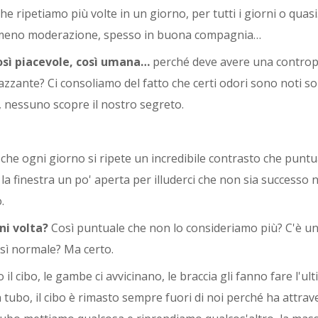
he ripetiamo più volte in un giorno, per tutti i giorni o quasi
 o meno moderazione, spesso in buona compagnia…
così piacevole, così umana…
perché deve avere una controp
zzante? Ci consoliamo del fatto che certi odori sono noti sol
, nessuno scopre il nostro segreto.
che ogni giorno si ripete un incredibile contrasto che punt
la finestra un po' aperta per illuderci che non sia successo n
.
ni volta?
Così puntuale che non lo consideriamo più? C'è 
osì normale? Ma certo.
 il cibo, le gambe ci avvicinano, le braccia gli fanno fare l'ul
n tubo, il cibo è rimasto sempre fuori di noi perché ha attra