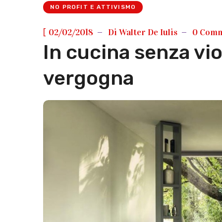
NO PROFIT E ATTIVISMO
[
02/02/2018
Di
Walter De Iulis
0 Comm
In cucina senza vi
vergogna