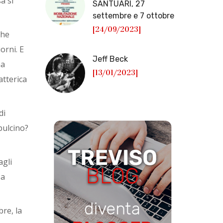
a si
SANTUARI, 27
settembre e 7 ottobre
[24/09/2023]
che
orni. E
Jeff Beck
ha
[13/01/2023]
atterica
di
pulcino?
agli
 a
bre, la