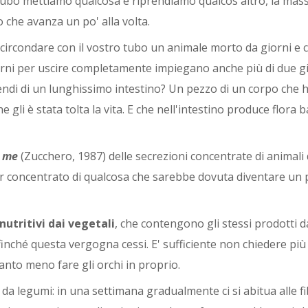
 tubo mettiamo qualcosa e riprendiamo qualcos'altro, la mass
che avanza un po' alla volta.
 circondare con il vostro tubo un animale morto da giorni e 
 carni per uscire completamente impiegano anche più di due gi
cendi di un lunghissimo intestino? Un pezzo di un corpo che 
gli è stata tolta la vita. E che nell'intestino produce flora b
i me
(Zucchero, 1987) delle secrezioni concentrate di animali 
per concentrato di qualcosa che sarebbe dovuta diventare un 
nutritivi dai vegetali
, che contengono gli stessi prodotti d
 affinché questa vergogna cessi. E' sufficiente non chiedere più
tanto meno fare gli orchi in proprio.
da legumi: in una settimana gradualmente ci si abitua alle fi