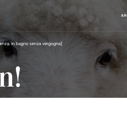
AR
olenza, in bagno senza vergogna
]
n!