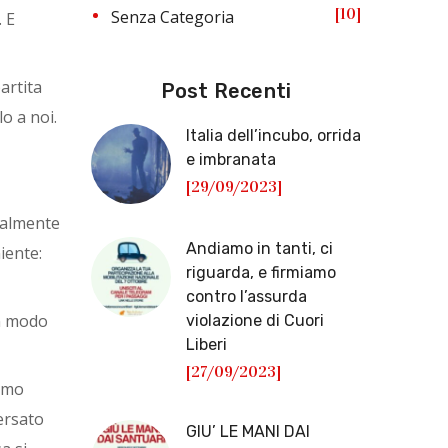
10
Senza Categoria
. E
artita
Post Recenti
o a noi.
Italia dell’incubo, orrida
e imbranata
[29/09/2023]
ualmente
Andiamo in tanti, ci
iente:
riguarda, e firmiamo
contro l’assurda
un modo
violazione di Cuori
Liberi
[27/09/2023]
timo
versato
GIU’ LE MANI DAI