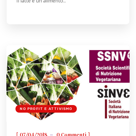
Il latte è un alimento...
NO PROFIT E ATTIVISMO
[
]
07/04/2018
0 Commenti