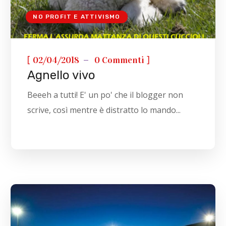
NO PROFIT E ATTIVISMO
[
]
02/04/2018
0 Commenti
Agnello vivo
Beeeh a tutti! E' un po' che il blogger non
scrive, così mentre è distratto lo mando...