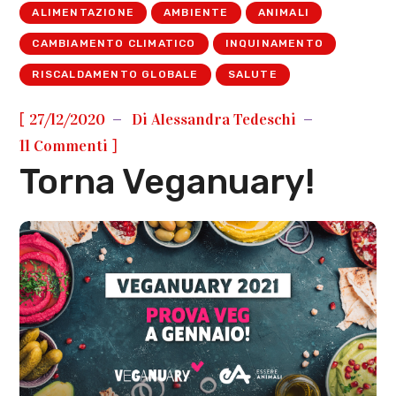
ALIMENTAZIONE
AMBIENTE
ANIMALI
CAMBIAMENTO CLIMATICO
INQUINAMENTO
RISCALDAMENTO GLOBALE
SALUTE
[
27/12/2020
Di
Alessandra Tedeschi
]
11 Commenti
Torna Veganuary!