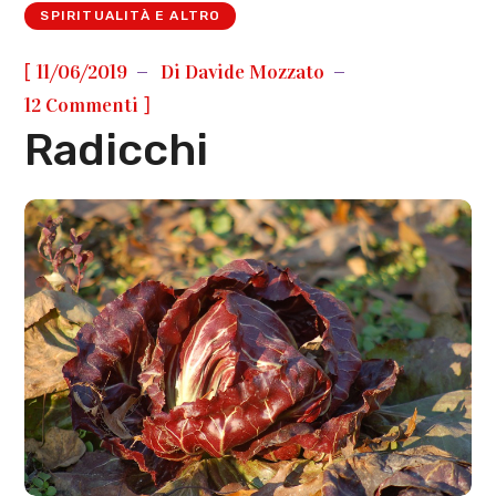
SPIRITUALITÀ E ALTRO
[
11/06/2019
Di
Davide Mozzato
]
12 Commenti
Radicchi