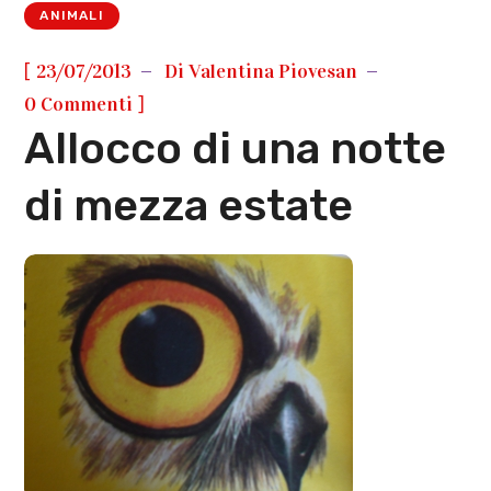
ANIMALI
[
23/07/2013
Di
Valentina Piovesan
]
0 Commenti
Allocco di una notte
di mezza estate