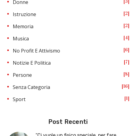
3
Donne
2
Istruzione
2
Memoria
4
Musica
6
No Profit E Attivismo
7
Notizie E Politica
8
Persone
16
Senza Categoria
1
Sport
Post Recenti
“Ci vuole un fisico speciale, per fare