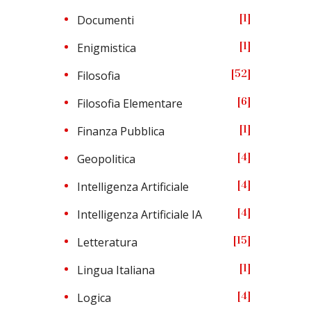
1
Documenti
1
Enigmistica
52
Filosofia
6
Filosofia Elementare
1
Finanza Pubblica
4
Geopolitica
4
Intelligenza Artificiale
4
Intelligenza Artificiale IA
15
Letteratura
1
Lingua Italiana
4
Logica