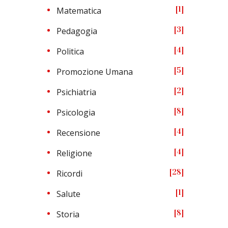
1
Matematica
3
Pedagogia
4
Politica
5
Promozione Umana
2
Psichiatria
8
Psicologia
4
Recensione
4
Religione
28
Ricordi
1
Salute
8
Storia