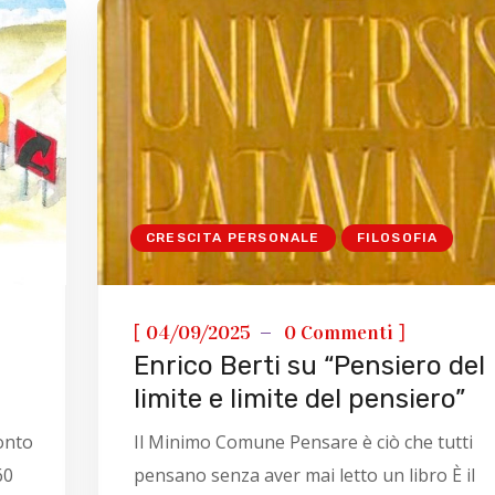
CRESCITA PERSONALE
FILOSOFIA
[
]
04/09/2025
0 Commenti
Enrico Berti su “Pensiero del
limite e limite del pensiero”
conto
Il Minimo Comune Pensare è ciò che tutti
60
pensano senza aver mai letto un libro È il