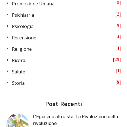
5
Promozione Umana
2
Psichiatria
8
Psicologia
4
Recensione
4
Religione
28
Ricordi
1
Salute
8
Storia
Post Recenti
L’Egoismo altruista, La Rivoluzione della
rivoluzione