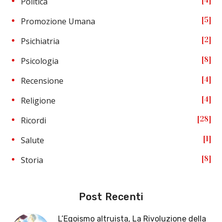
Politica
5
Promozione Umana
2
Psichiatria
8
Psicologia
4
Recensione
4
Religione
28
Ricordi
1
Salute
8
Storia
Post Recenti
L’Egoismo altruista, La Rivoluzione della