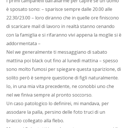
I primi campanelli dall’allarme per capire se un uomo
è sposato sono: – sparisce sempre dalle 20.00 alle
22.30/23.00 – loro diranno che in quelle ore finiscono
di scaricare mail di lavoro in realtà stanno cenando
con la famiglia e si rifaranno vivi appena la moglie si è
addormentata –
Nel we generalmente ti messaggiano di sabato
mattina poi black out fino al lunedì mattina – spesso
sono molto fumosi per spiegare questa sparizione, di
solito però è sempre questione di figli naturalmente.
Io, in una mia vita precedente, ne conobbi uno che
nel we finiva sempre al pronto soccorso.
Un caso patologico lo definirei, mi mandava, per
assodare la palla, persino delle foto truci di un
braccio collegato alla flebo.