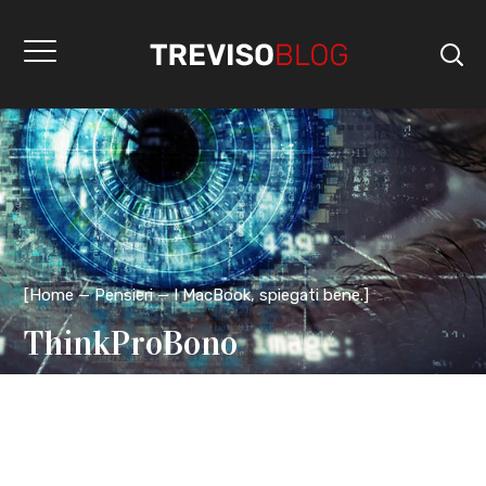
[
Home
Pensieri
I MacBook, spiegati bene.
]
ThinkProBono