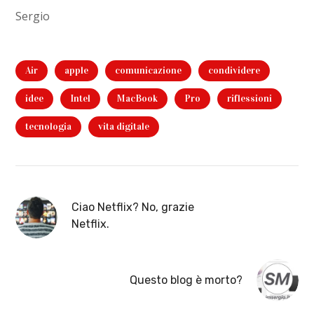
Sergio
Air
apple
comunicazione
condividere
idee
Intel
MacBook
Pro
riflessioni
tecnologia
vita digitale
Ciao Netflix? No, grazie
Netflix.
Questo blog è morto?