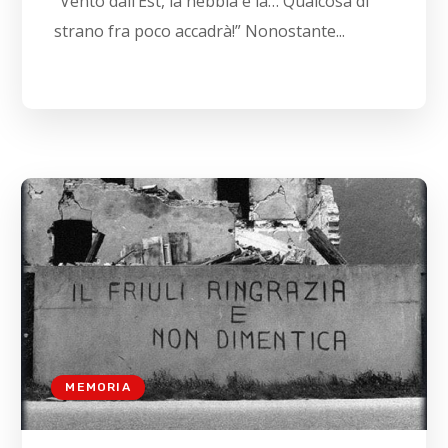
“Vento dall’Est, la nebbia è là… Qualcosa di
strano fra poco accadrà!” Nonostante...
MEMORIA