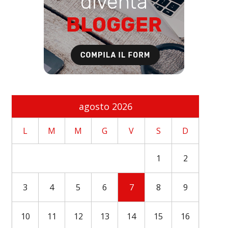
agosto 2026
L
M
M
G
V
S
D
1
2
3
4
5
6
7
8
9
10
11
12
13
14
15
16