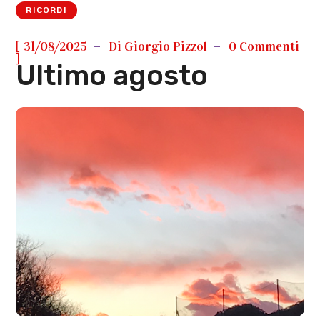
RICORDI
[
31/08/2025
Di
Giorgio Pizzol
0 Commenti
]
Ultimo agosto