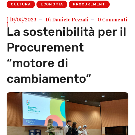
CULTURA
ECONOMIA
PROCUREMENT
[
19/05/2023
Di
Daniele Pezzali
0 Commenti
]
La sostenibilità per il
Procurement
“motore di
cambiamento”