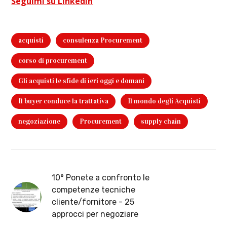
Seguimi su LinkedIn
acquisti
consulenza Procurement
corso di procurement
Gli acquisti le sfide di ieri oggi e domani
Il buyer conduce la trattativa
Il mondo degli Acquisti
negoziazione
Procurement
supply chain
10° Ponete a confronto le
competenze tecniche
cliente/fornitore - 25
approcci per negoziare