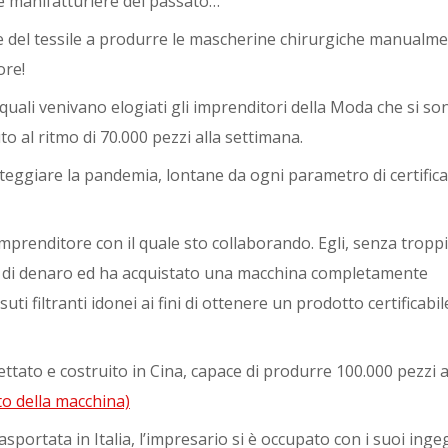
e manifatturiere del passato…
e del tessile a produrre le mascherine chirurgiche manualm
ore!
 quali venivano elogiati gli imprenditori della Moda che si so
o al ritmo di 70.000 pezzi alla settimana.
ggiare la pandemia, lontane da ogni parametro di certific
 imprenditore con il quale sto collaborando. Egli, senza troppi
a di denaro ed ha acquistato una macchina completamente
i filtranti idonei ai fini di ottenere un prodotto certificabil
tato e costruito in Cina, capace di produrre 100.000 pezzi 
ato della macchina)
sportata in Italia, l’impresario si è occupato con i suoi inge