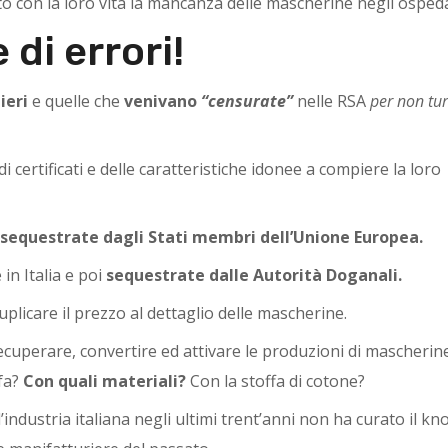
o con la loro vita la mancanza delle mascherine n
egli ospeda
 di errori!
ieri
e quelle che
venivano
“censurate”
nelle RSA
per non tur
di certificati e delle caratteristiche idonee a compiere la loro
 sequestrate dagli Stati membri dell’Unione Europea.
in Italia e poi
sequestrate dalle Autorità Doganali.
uplicare il prezzo al dettaglio delle mascherine.
recuperare, convertire ed attivare le produzioni di mascherin
 fa?
Con quali materiali?
Con la stoffa di cotone?
 l’industria italiana negli ultimi trent’anni non ha curato il 