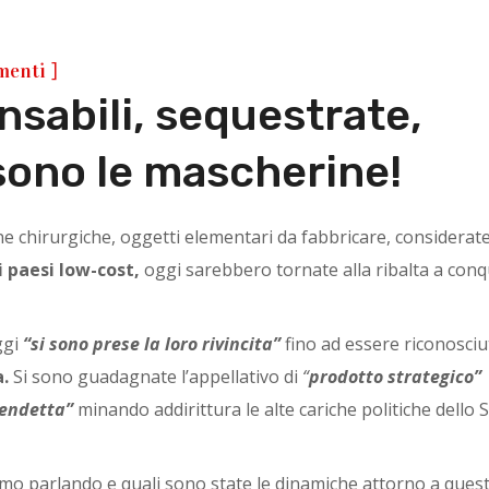
]
menti
ensabili, sequestrate,
sono le mascherine!
ne chirurgiche, oggetti elementari da fabbricare, considerat
i paesi low-cost,
oggi sarebbero tornate alla ribalta a conq
ggi
“si sono prese la loro rivincita”
fino ad essere riconosciu
a.
Si sono guadagnate l’appellativo di
“
prodotto strategico”
vendetta”
minando addirittura le alte cariche politiche dello S
iamo parlando e quali sono state le dinamiche attorno a ques