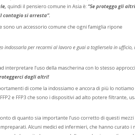
le,
quindi il pensiero comune in Asia è:
“Se proteggo gli altr
il contagio si arresta”
.
ne sono un accessorio comune che ogni famiglia ripone
 indossarla per recarmi al lavoro e guai a togliersela in ufficio, i
d interpretare l’uso della mascherina con lo stesso approcc
roteggerci dagli altri!
 portamenti di come la indossiamo e ancora di più lo notiamo 
FFP2 e FFP3 che sono i dispositivi ad alto potere filtrante, us
conto di quanto sia importante l’uso corretto di questi mezzi 
impreparati. Alcuni
medici ed infermieri, che hanno curato i 