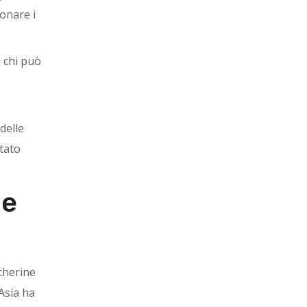
ionare i
 chi può
delle
tato
de
cherine
’Asia ha