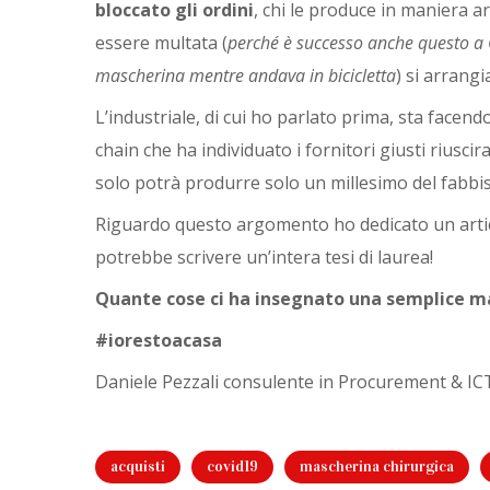
bloccato gli ordini
, chi le produce in maniera a
essere multata (
perché è successo anche questo a 
mascherina mentre andava in bicicletta
) si arrangi
L’industriale, di cui ho parlato prima, sta facen
chain che ha individuato i fornitori giusti riusci
solo potrà produrre solo un millesimo del fabb
Riguardo questo argomento ho dedicato un artico
potrebbe scrivere un’intera tesi di laurea!
Quante cose ci ha insegnato una semplice ma
#iorestoacasa
Daniele Pezzali consulente in Procurement & ICT 
acquisti
covid19
mascherina chirurgica