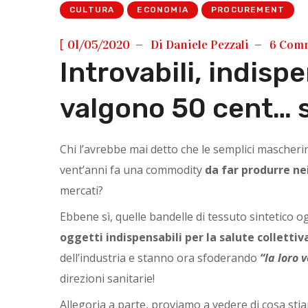
CULTURA
ECONOMIA
PROCUREMENT
[
01/05/2020
Di
Daniele Pezzali
6 Com
Introvabili, indisp
valgono 50 cent… 
Chi l’avrebbe mai detto che le semplici mascheri
vent’anni fa una commodity
da far produrre ne
mercati?
Ebbene sì, quelle bandelle di tessuto sintetico o
oggetti indispensabili
per la salute collettiv
dell’industria e stanno ora sfoderando
“la loro 
direzioni sanitarie!
Allegoria a parte, proviamo a vedere di cosa st