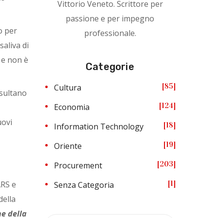
Vittorio Veneto. Scrittore per
passione e per impegno
o per
professionale.
saliva di
e non è
Categorie
85
Cultura
isultano
124
Economia
uovi
18
Information Technology
19
Oriente
203
Procurement
1
ARS e
Senza Categoria
della
e della