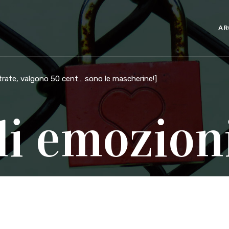
AR
estrate, valgono 50 cent… sono le mascherine!
]
di emozion