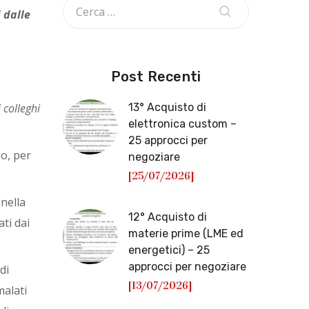
i dalle
Post Recenti
 colleghi
13° Acquisto di
elettronica custom –
25 approcci per
io, per
negoziare
[25/07/2026]
nella
12° Acquisto di
ati dai
materie prime (LME ed
energetici) – 25
approcci per negoziare
di
[13/07/2026]
malati