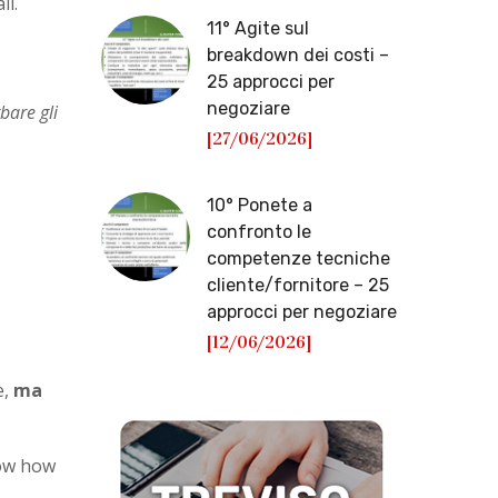
li.
11° Agite sul
breakdown dei costi –
25 approcci per
negoziare
bare gli
[27/06/2026]
10° Ponete a
confronto le
competenze tecniche
cliente/fornitore – 25
approcci per negoziare
[12/06/2026]
e,
ma
know how