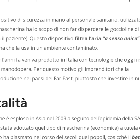
sitivo di sicurezza in mano al personale sanitario, utilizzat
mascherina ha lo scopo di non far disperdere le goccioline di 
 il paziente). Questo dispositivo
filtra l’aria
“a senso unico”
na che la usa in un ambiente contaminato.
’anni fa veniva prodotto in Italia con tecnologie che oggi r
 manodopera. Per questo motivo gli imprenditori che la
duzione nei paesi del Far East, piuttosto che investire in n
alità
he è esploso in Asia nel 2003 a seguito dell’epidemia della S
stata adottato quel tipo di mascherina (economica) a tutela 
 ha plasmato nel corso dei secoli quei popoli, cosicché il
ben