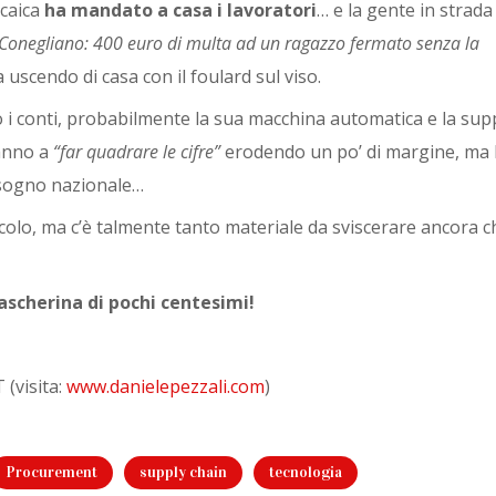
rcaica
ha mandato a casa i lavoratori
… e la gente in strad
Conegliano: 400 euro di multa ad un ragazzo fermato senza la
a uscendo di casa con il foulard sul viso.
do i conti, probabilmente la sua macchina automatica e la sup
ranno a
“far quadrare le cifre”
erodendo un po’ di margine, ma l
isogno nazionale…
lo, ma c’è talmente tanto materiale da sviscerare ancora ch
scherina di pochi centesimi!
(visita:
www.danielepezzali.com
)
Procurement
supply chain
tecnologia