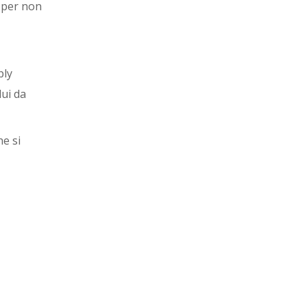
a per non
ply
ui da
e si