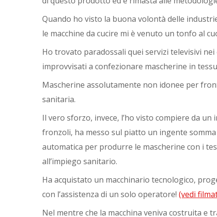
di questo prodotto ed è rimasta alle metodologi
Quando ho visto la buona volontà delle industri
le macchine da cucire mi è venuto un tonfo al cu
Ho trovato paradossali quei servizi televisivi nei
improvvisati a confezionare mascherine in tessut
Mascherine assolutamente non idonee per fronte
sanitaria.
Il vero sforzo, invece, l’ho visto compiere da un
fronzoli, ha messo sul piatto un ingente somm
automatica per produrre le mascherine con i tessut
all’impiego sanitario.
Ha acquistato un macchinario tecnologico, proget
con l’assistenza di un solo operatore!
(vedi film
Nel mentre che la macchina veniva costruita e tra