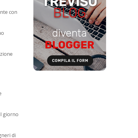
ente con
no
azione
e
al giorno
gneri di