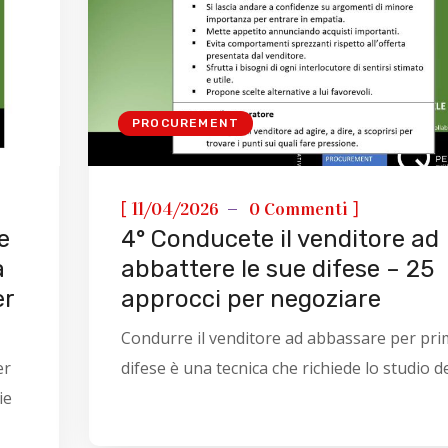
PROCUREMENT
[
]
11/04/2026
0 Commenti
e
4° Conducete il venditore ad
a
abbattere le sue difese – 25
er
approcci per negoziare
Condurre il venditore ad abbassare per pri
er
difese è una tecnica che richiede lo studio del
ie