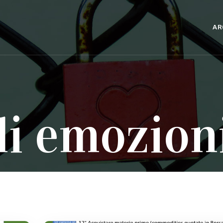
AR
di emozion