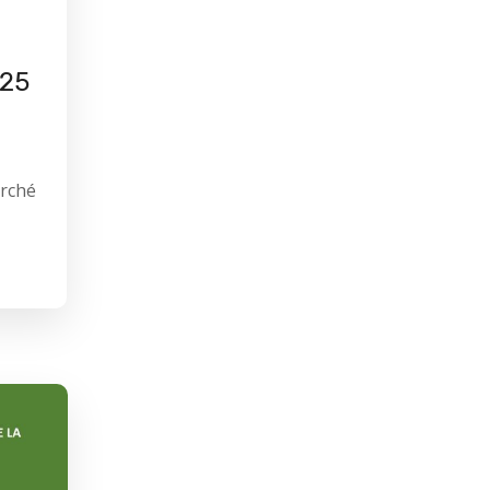
 25
erché