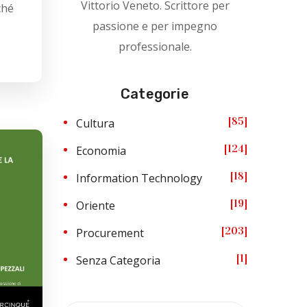
Vittorio Veneto. Scrittore per
ché
passione e per impegno
professionale.
Categorie
85
Cultura
124
Economia
18
Information Technology
19
Oriente
203
Procurement
1
Senza Categoria