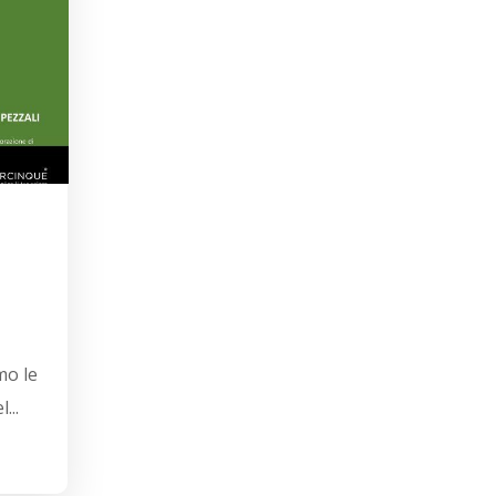
mo le
...