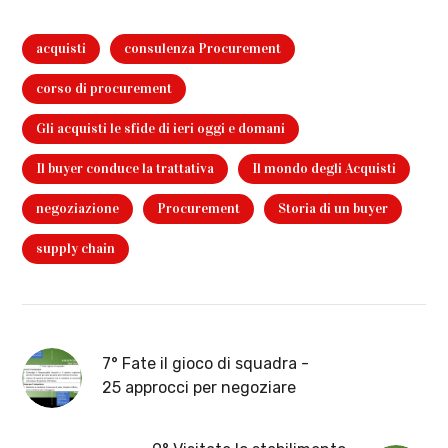
acquisti
consulenza Procurement
corso di procurement
Gli acquisti le sfide di ieri oggi e domani
Il buyer conduce la trattativa
Il mondo degli Acquisti
negoziazione
Procurement
Storia di un buyer
supply chain
7° Fate il gioco di squadra -
25 approcci per negoziare